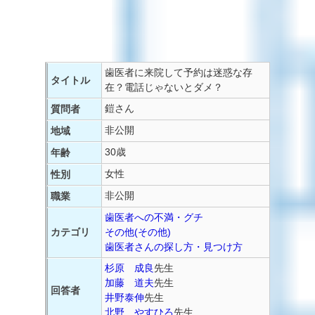
歯医者に来院して予約は迷惑な存
タイトル
在？電話じゃないとダメ？
鎧さん
質問者
非公開
地域
30歳
年齢
女性
性別
非公開
職業
歯医者への不満・グチ
カテゴリ
その他(その他)
歯医者さんの探し方・見つけ方
杉原 成良
先生
加藤 道夫
先生
回答者
井野泰伸
先生
北野 やすひろ
先生