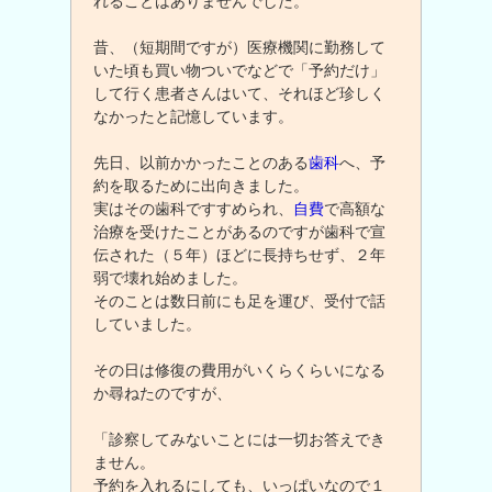
れることはありませんでした。
昔、（短期間ですが）医療機関に勤務して
いた頃も買い物ついでなどで「予約だけ」
して行く患者さんはいて、それほど珍しく
なかったと記憶しています。
先日、以前かかったことのある
歯科
へ、予
約を取るために出向きました。
実はその歯科ですすめられ、
自費
で高額な
治療を受けたことがあるのですが歯科で宣
伝された（５年）ほどに長持ちせず、２年
弱で壊れ始めました。
そのことは数日前にも足を運び、受付で話
していました。
その日は修復の費用がいくらくらいになる
か尋ねたのですが、
「診察してみないことには一切お答えでき
ません。
予約を入れるにしても、いっぱいなので１