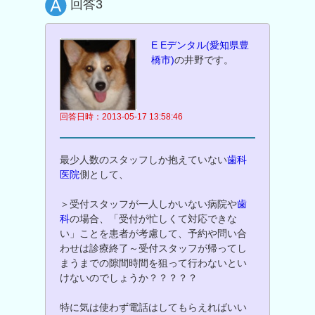
回答3
E Eデンタル(愛知県豊
橋市)
の井野です。
回答日時：2013-05-17 13:58:46
最少人数のスタッフしか抱えていない
歯科
医院
側として、
＞受付スタッフが一人しかいない病院や
歯
科
の場合、「受付が忙しくて対応できな
い」ことを患者が考慮して、予約や問い合
わせは診療終了～受付スタッフが帰ってし
まうまでの隙間時間を狙って行わないとい
けないのでしょうか？？？？？
特に気は使わず電話はしてもらえればいい