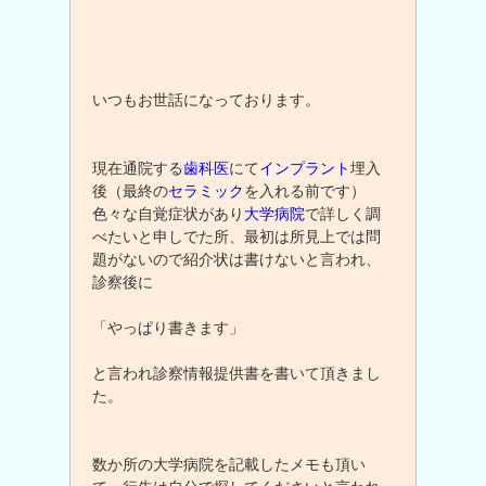
いつもお世話になっております。
現在通院する
歯科医
にて
インプラント
埋入
後（最終の
セラミック
を入れる前です）
色々な自覚症状があり
大学病院
で詳しく調
べたいと申しでた所、最初は所見上では問
題がないので紹介状は書けないと言われ、
診察後に
「やっぱり書きます」
と言われ診察情報提供書を書いて頂きまし
た。
数か所の大学病院を記載したメモも頂い