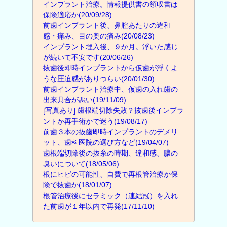
インプラント治療。情報提供書の領収書は
保険適応か(20/09/28)
前歯インプラント後、鼻腔あたりの違和
感・痛み、目の奥の痛み(20/08/23)
インプラント埋入後、９か月。浮いた感じ
が続いて不安です(20/06/26)
抜歯後即時インプラントから仮歯が浮くよ
うな圧迫感がありつらい(20/01/30)
前歯インプラント治療中、仮歯の入れ歯の
出来具合が悪い(19/11/09)
[写真あり] 歯根端切除失敗？抜歯後インプラ
ントか再手術かで迷う(19/08/17)
前歯３本の抜歯即時インプラントのデメリ
ット、歯科医院の選び方など(19/04/07)
歯根端切除後の抜糸の時期、違和感、膿の
臭いについて(18/05/06)
根にヒビの可能性、自費で再根管治療か保
険で抜歯か(18/01/07)
根管治療後にセラミック（連結冠）を入れ
た前歯が１年以内で再発(17/11/10)