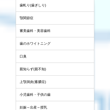
歯軋り(歯ぎしり)
顎関節症
審美歯科・美容歯科
歯のホワイトニング
口臭
親知らず(親不知)
上顎洞炎(蓄膿症)
小児歯科・子供の歯
妊娠～出産～授乳